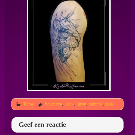
Tattoo
bovenarm
,
leeuw
,
lijnen
,
minimal
,
strak
Geef een reactie