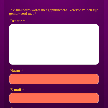
Je e-mailadres wordt niet gepubliceerd.
Vereiste velden zijn
gemarkeerd met
*
Reactie
*
Naam
*
E-mail
*