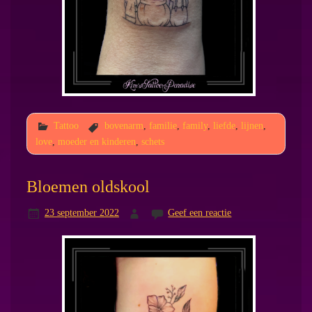
Tattoo
bovenarm
,
familie
,
family
,
liefde
,
lijnen
,
love
,
moeder en kinderen
,
schets
Bloemen oldskool
23 september 2022
Geef een reactie