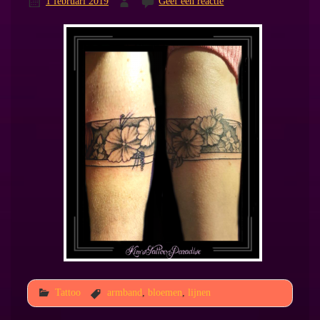
1 februari 2019
Geef een reactie
Tattoo
armband
,
bloemen
,
lijnen