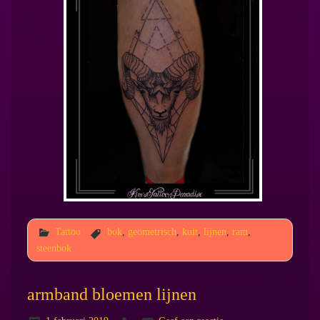
Tattoo
bok
,
geometrisch
,
kuit
,
lijnen
,
ram
,
steenbok
armband bloemen lijnen