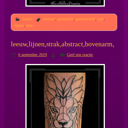
Tattoo
abstract
,
geometrie
,
geometrisch
,
kuit
,
lijnen
,
stier
leeuw,lijnen,strak,abstract,bovenarm,
6 september 2019
Geef een reactie