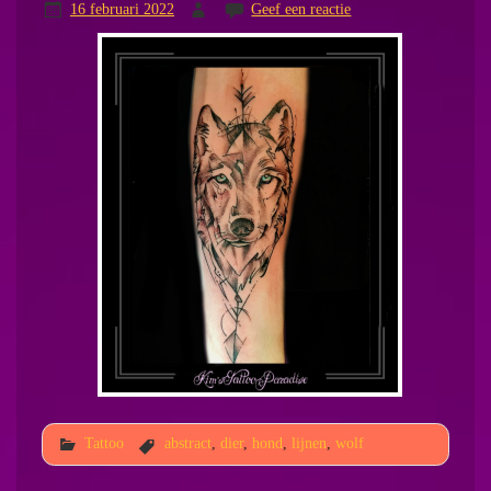
16 februari 2022
Geef een reactie
Tattoo
abstract
,
dier
,
hond
,
lijnen
,
wolf