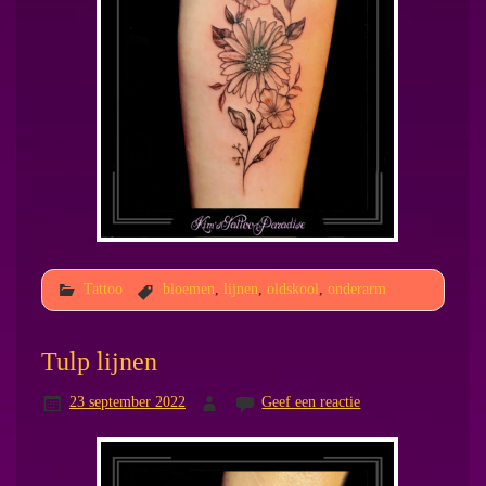
Tattoo
bloemen
,
lijnen
,
oldskool
,
onderarm
Tulp lijnen
23 september 2022
Geef een reactie