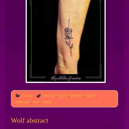
Tattoo
abstract
,
bloem
,
bloemen
,
lijnen
,
onderarm
,
roos
,
schets
Wolf abstract