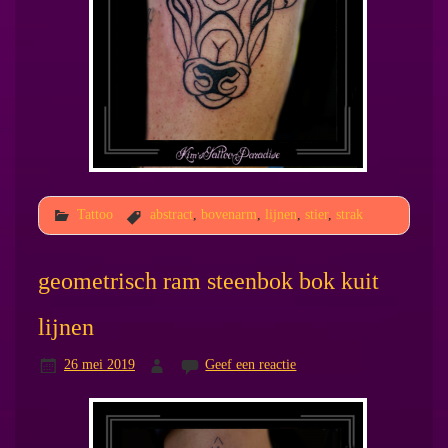
Tattoo
abstract
,
bovenarm
,
lijnen
,
stier
,
strak
geometrisch ram steenbok bok kuit
lijnen
26 mei 2019
Geef een reactie