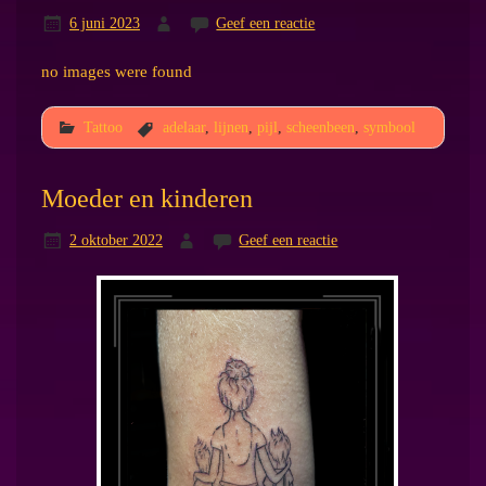
6 juni 2023
Geef een reactie
no images were found
Tattoo
adelaar
,
lijnen
,
pijl
,
scheenbeen
,
symbool
Moeder en kinderen
2 oktober 2022
Geef een reactie