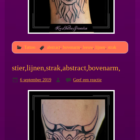
Tattoo
abstract
,
bovenarm
,
leeuw
,
lijnen
,
strak
stier,lijnen,strak,abstract,bovenarm,
6 september 2019
Geef een reactie