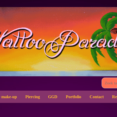
 make-up
Piercing
GGD
Portfolio
Contact
Re