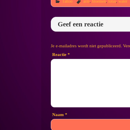
Tattoo
arm
,
bloemen
,
lotus
,
water
Geef een reactie
Je e-mailadres wordt niet gepubliceerd.
Ver
Reactie
*
Naam
*