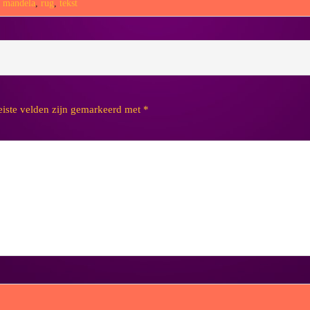
,
mandela
,
rug
,
tekst
eiste velden zijn gemarkeerd met
*