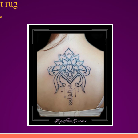
t rug
ie