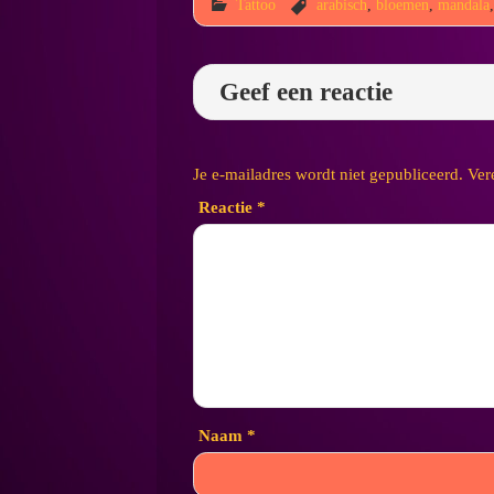
Tattoo
arabisch
,
bloemen
,
mandala
Geef een reactie
Je e-mailadres wordt niet gepubliceerd.
Ver
Reactie
*
Naam
*