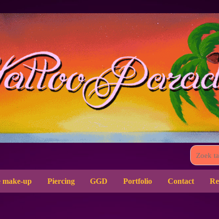
 make-up
Piercing
GGD
Portfolio
Contact
Re