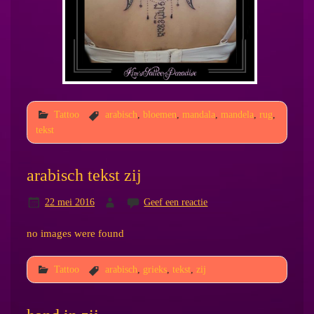
Tattoo
arabisch
,
bloemen
,
mandala
,
mandela
,
rug
,
tekst
arabisch tekst zij
22 mei 2016
Geef een reactie
no images were found
Tattoo
arabisch
,
grieks
,
tekst
,
zij