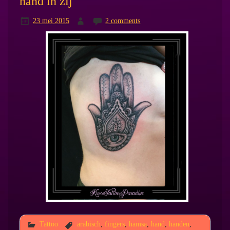
hand in zij
23 mei 2015
2 comments
Tattoo
arabisch
,
fingers
,
hamsa
,
hand
,
handen
,