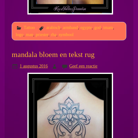
Tattoo
arabisch
,
armband
,
egypte
,
god
,
imam
,
logo
,
man
,
priester
,
rha
,
symbool
mandala bloem en tekst rug
1 augustus 2016
Geef een reactie