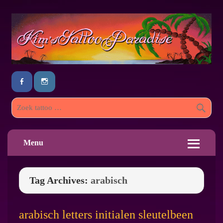
Menu
Tag Archives:
arabisch
arabisch letters initialen sleutelbeen