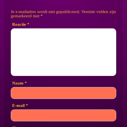
Je e-mailadres wordt niet gepubliceerd.
Vereiste velden zijn
gemarkeerd met
*
Reactie
*
Naam
*
E-mail
*