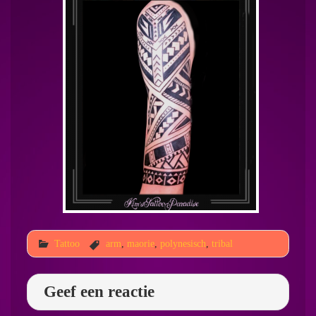
Tattoo
arm
,
maorie
,
polynesisch
,
tribal
Geef een reactie