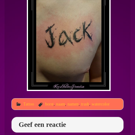
Tattoo
borst
,
naam
,
namen
,
trash
,
watercolor
Geef een reactie