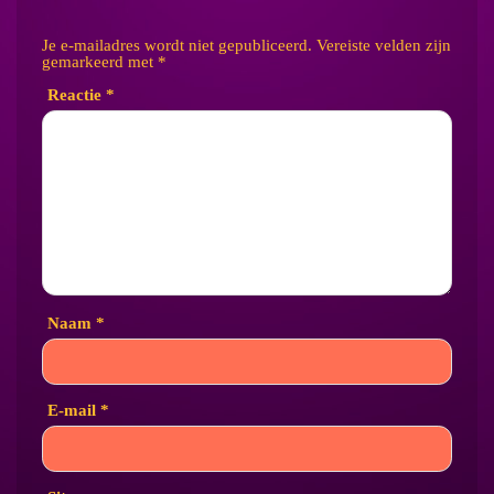
Je e-mailadres wordt niet gepubliceerd.
Vereiste velden zijn
gemarkeerd met
*
Reactie
*
Naam
*
E-mail
*