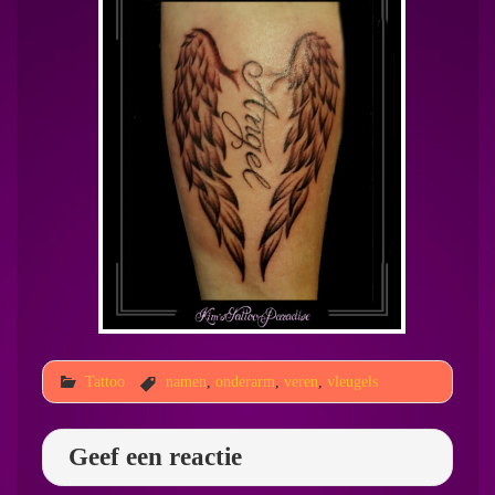
Tattoo
namen
,
onderarm
,
veren
,
vleugels
Geef een reactie