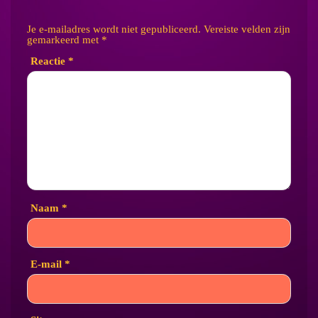
Je e-mailadres wordt niet gepubliceerd.
Vereiste velden zijn
gemarkeerd met
*
Reactie
*
Naam
*
E-mail
*