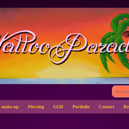
 make-up
Piercing
GGD
Portfolio
Contact
Re