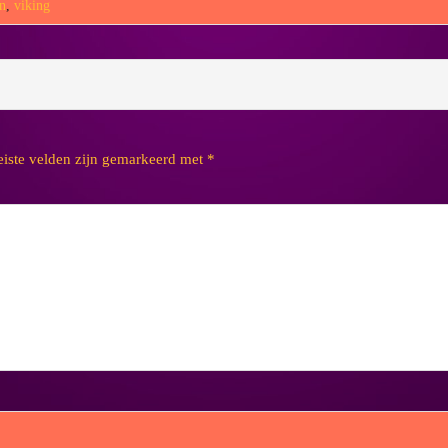
n
,
viking
eiste velden zijn gemarkeerd met
*