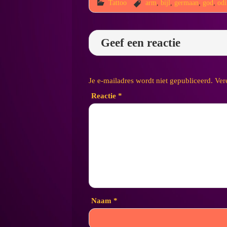
Tattoo
arm
,
bijl
,
germaan
,
god
,
odi
Geef een reactie
Je e-mailadres wordt niet gepubliceerd.
Ver
Reactie
*
Naam
*