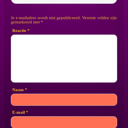
Je e-mailadres wordt niet gepubliceerd.
Vereiste velden zijn
gemarkeerd met
*
Reactie
*
Naam
*
E-mail
*