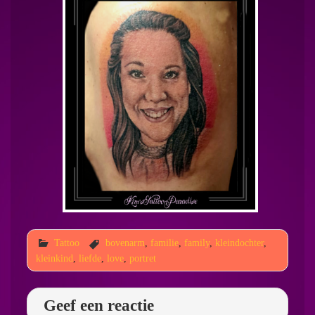
Tattoo
bovenarm
,
familie
,
family
,
kleindochter
,
kleinkind
,
liefde
,
love
,
portret
Geef een reactie