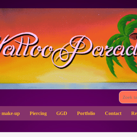
 make-up
Piercing
GGD
Portfolio
Contact
Re