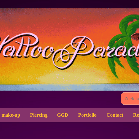
 make-up
Piercing
GGD
Portfolio
Contact
Re