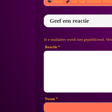
Tattoo
arm
,
logo
,
popartiest
,
Princ
Geef een reactie
Je e-mailadres wordt niet gepubliceerd.
Ver
Reactie
*
Naam
*