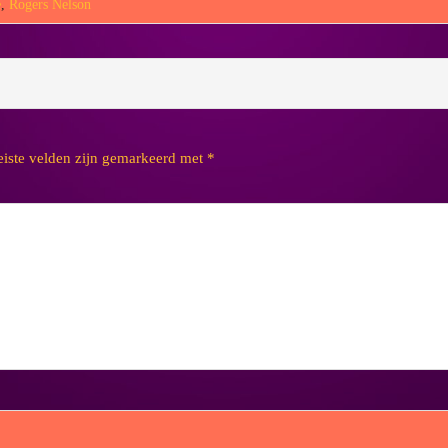
e
,
Rogers Nelson
eiste velden zijn gemarkeerd met
*