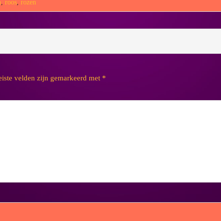
n
,
roos
,
rozen
eiste velden zijn gemarkeerd met
*