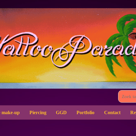
 make-up
Piercing
GGD
Portfolio
Contact
Re