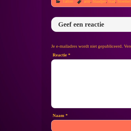
Tattoo
arm
,
blaadjes
,
blad
,
bloeme
Geef een reactie
Je e-mailadres wordt niet gepubliceerd.
Ver
Reactie
*
Naam
*