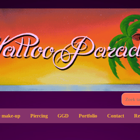
 make-up
Piercing
GGD
Portfolio
Contact
Re