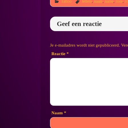
Tattoo
letters
,
naam
,
name
,
roos
,
r
Geef een reactie
Je e-mailadres wordt niet gepubliceerd.
Ver
Reactie
*
Naam
*