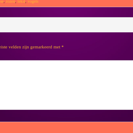
ose
,
rozen
,
tekst
,
vogels
eiste velden zijn gemarkeerd met
*