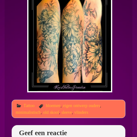
Tattoo
bloemen
,
eigen ontwerp ouders
,
minimalistisch
,
old skool
,
sleeve
,
vlinders
Geef een reactie