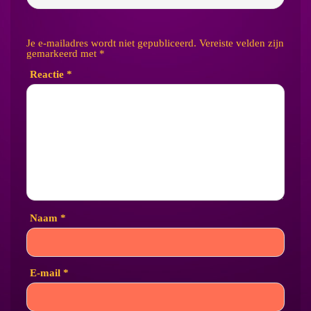
Je e-mailadres wordt niet gepubliceerd.
Vereiste velden zijn
gemarkeerd met
*
Reactie
*
Naam
*
E-mail
*