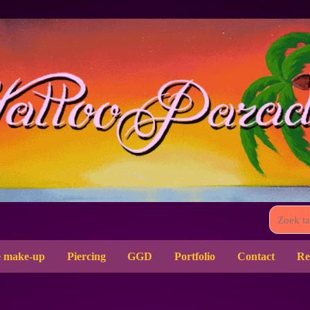
 make-up
Piercing
GGD
Portfolio
Contact
Re