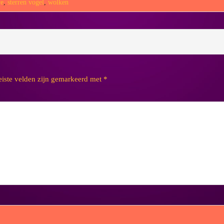
ve
,
sterren vogel
,
wolken
eiste velden zijn gemarkeerd met
*