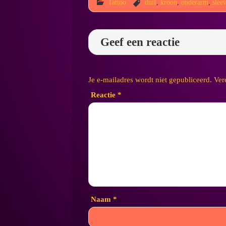
Tattoo
duif
,
kroon
,
onderarm
,
slee
Geef een reactie
Je e-mailadres wordt niet gepubliceerd.
Ver
Reactie
*
Naam
*