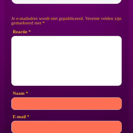
Je e-mailadres wordt niet gepubliceerd.
Vereiste velden zijn
gemarkeerd met
*
Reactie
*
Naam
*
E-mail
*