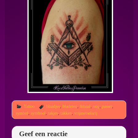
Tattoo
blaadjes
,
bladeren
,
liniaal
,
oog
,
passer
,
symbol
,
symbool
,
takjes
,
takken
,
vrijmetselarij
Geef een reactie