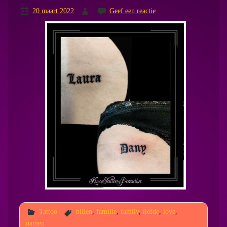
20 maart 2022
Geef een reactie
Tattoo
billen
,
familie
,
family
,
liefde
,
love
,
namen