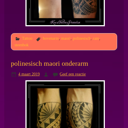
Tattoo
bovenarm
,
maori
,
polinesisch
,
ram
,
steenbok
polinesisch maori onderarm
4 maart 2019
Geef een reactie