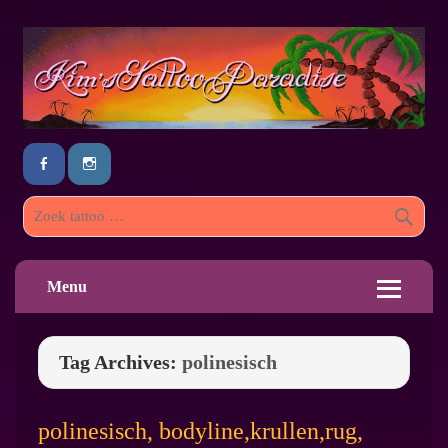
Menu
Tag Archives:
polinesisch
polinesisch, bodyline,krullen,rug,