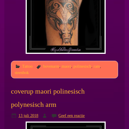
Tattoo
bovenarm
,
maori
,
polinesisch
,
ram
,
steenbok
coverup maori polinesisch
polynesisch arm
13 juli 2018
Geef een reactie