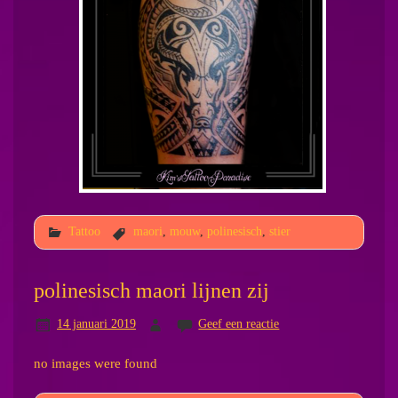
Tattoo
maori
,
mouw
,
polinesisch
,
stier
polinesisch maori lijnen zij
14 januari 2019
Geef een reactie
no images were found