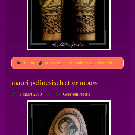
Tattoo
armband
,
maori
,
onderarm
,
polinesisch
maori polinesisch stier mouw
1 maart 2019
Geef een reactie