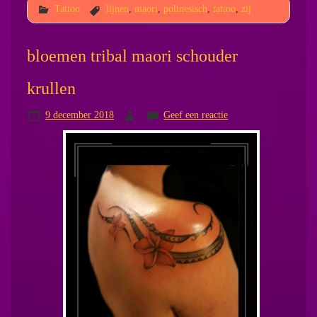
Tattoo
lijnen
,
maori
,
polinesisch
,
tattoo
,
zij
bloemen tribal maori schouder
krullen
9 december 2018
Geef een reactie