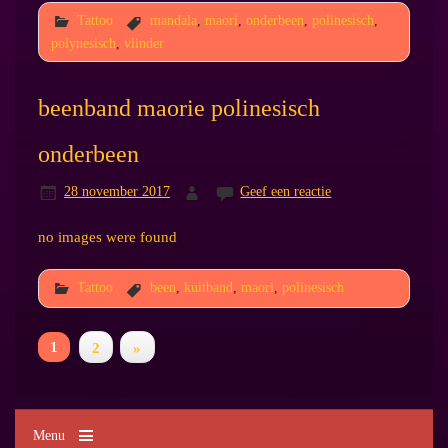
Tattoo
mandala
,
maori
,
onderbeen
,
polinesisch
,
polynesisch
,
vlinder
beenband maorie polinesisch
onderbeen
28 november 2017
Geef een reactie
no images were found
Tattoo
been
,
kuitband
,
maori
,
polinesisch
1
2
»
Menu