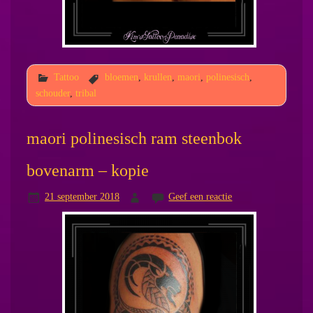
Tattoo
bloemen
,
krullen
,
maori
,
polinesisch
,
schouder
,
tribal
maori polinesisch ram steenbok
bovenarm – kopie
21 september 2018
Geef een reactie