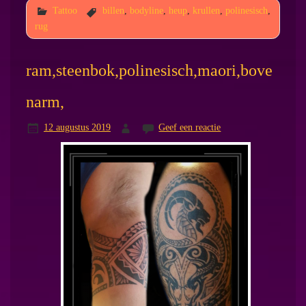
Tattoo
billen
,
bodyline
,
heup
,
krullen
,
polinesisch
,
rug
ram,steenbok,polinesisch,maori,bove
narm,
12 augustus 2019
Geef een reactie