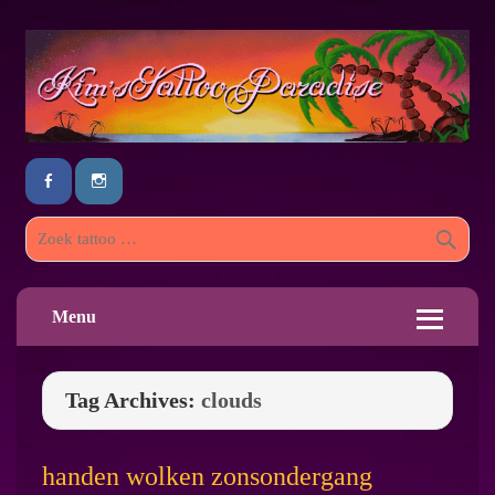
Menu
Tag Archives:
clouds
handen wolken zonsondergang