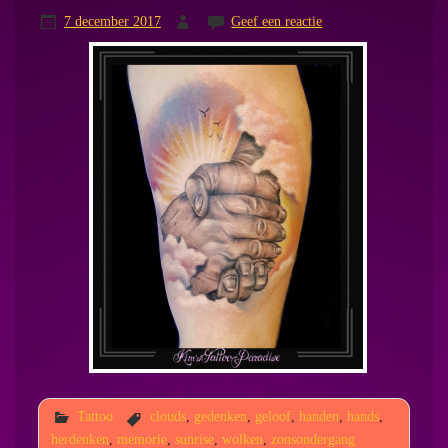
7 december 2017
Geef een reactie
Tattoo
clouds
,
gedenken
,
geloof
,
handen
,
hands
,
herdenken
,
memorie
,
sunrise
,
wolken
,
zonsondergang