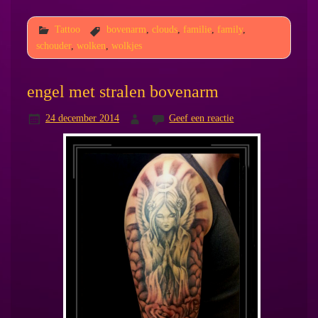
Tattoo
bovenarm
,
clouds
,
familie
,
family
,
schouder
,
wolken
,
wolkjes
engel met stralen bovenarm
24 december 2014
Geef een reactie