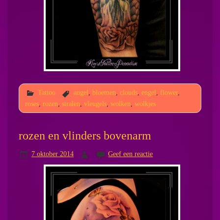
Tattoo
angel
,
bloemen
,
clouds
,
engel
,
flower
,
roses
,
rozen
,
stralen
,
vleugels
,
wolken
,
wolkjes
rozen en vlinders bovenarm
7 oktober 2014
Geef een reactie