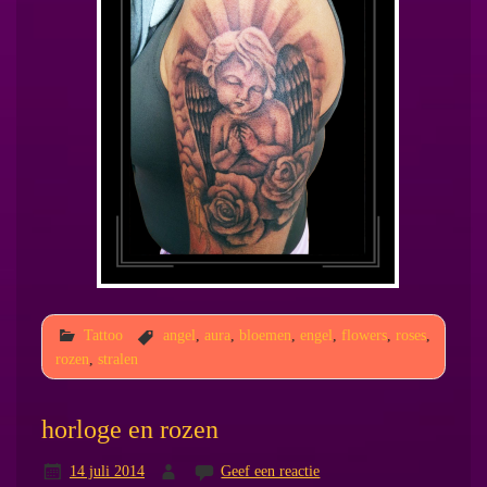
Tattoo
angel
,
aura
,
bloemen
,
engel
,
flowers
,
roses
,
rozen
,
stralen
horloge en rozen
14 juli 2014
Geef een reactie