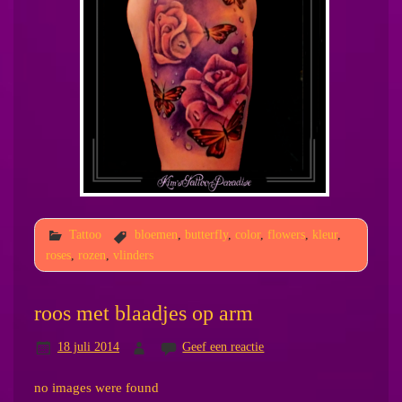
Tattoo
bloemen
,
butterfly
,
color
,
flowers
,
kleur
,
roses
,
rozen
,
vlinders
roos met blaadjes op arm
18 juli 2014
Geef een reactie
no images were found