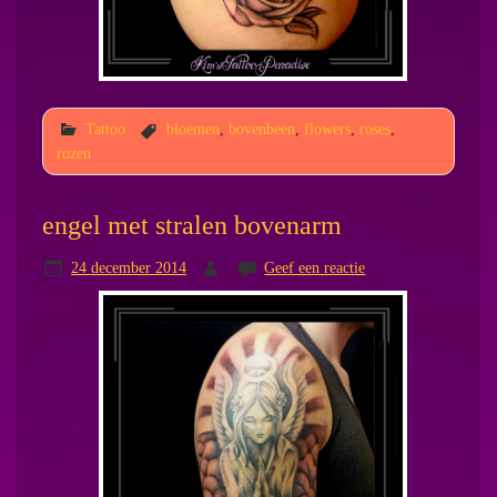
Tattoo
bloemen
,
bovenbeen
,
flowers
,
roses
,
rozen
engel met stralen bovenarm
24 december 2014
Geef een reactie