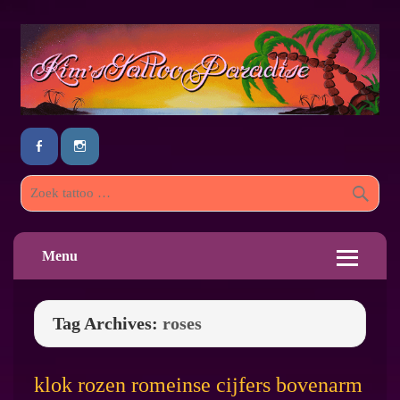
Menu
Tag Archives:
roses
klok rozen romeinse cijfers bovenarm