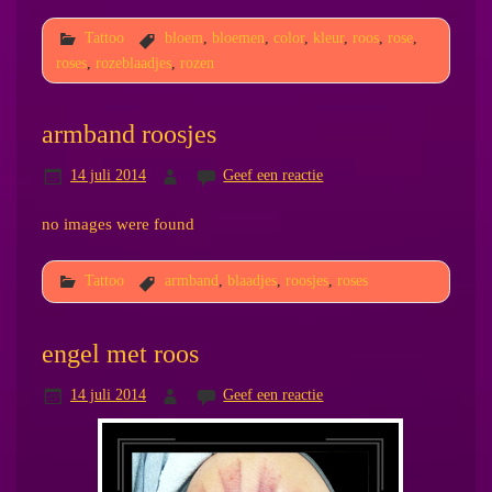
Tattoo
bloem
,
bloemen
,
color
,
kleur
,
roos
,
rose
,
roses
,
rozeblaadjes
,
rozen
armband roosjes
14 juli 2014
Geef een reactie
no images were found
Tattoo
armband
,
blaadjes
,
roosjes
,
roses
engel met roos
14 juli 2014
Geef een reactie