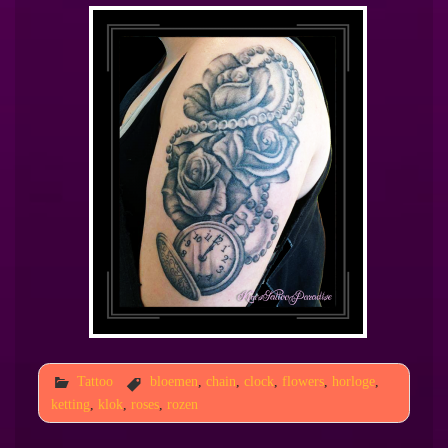
Tattoo
bloemen
,
chain
,
clock
,
flowers
,
horloge
,
ketting
,
klok
,
roses
,
rozen