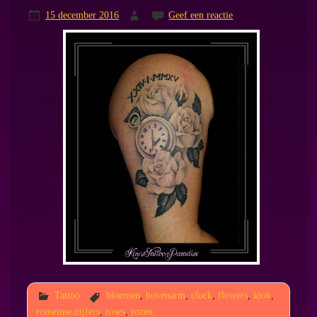
15 december 2016
Geef een reactie
Tattoo
bloemen
,
bovenarm
,
clock
,
flowers
,
klok
,
romeinse cijfers
,
roses
,
rozen