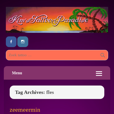
Menu
Tag Archives:
fles
zeemeermin