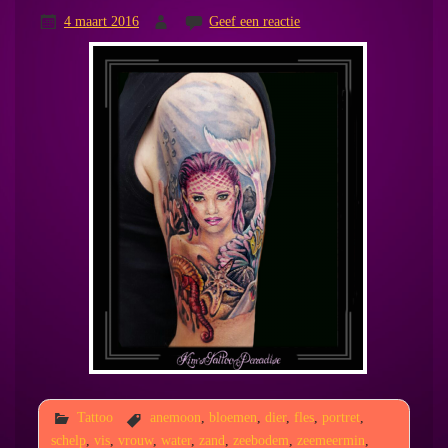
4 maart 2016
Geef een reactie
Tattoo
anemoon
,
bloemen
,
dier
,
fles
,
portret
,
schelp
,
vis
,
vrouw
,
water
,
zand
,
zeebodem
,
zeemeermin
,