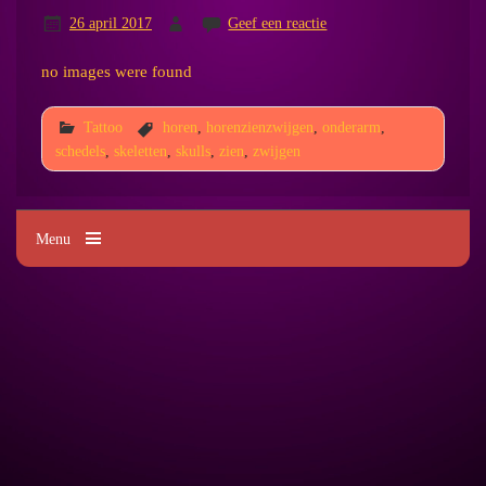
26 april 2017
Geef een reactie
no images were found
Tattoo
horen
,
horenzienzwijgen
,
onderarm
,
schedels
,
skeletten
,
skulls
,
zien
,
zwijgen
Menu
Kim's Tattoo Paradise