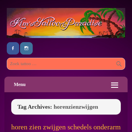
Menu
Tag Archives:
horenzienzwijgen
horen zien zwijgen schedels onderarm