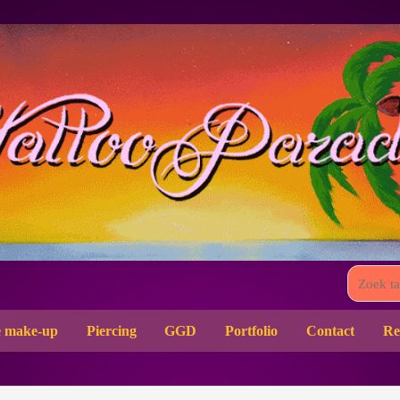
 make-up
Piercing
GGD
Portfolio
Contact
Re