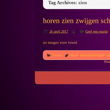
Tag Archives:
zien
horen zien zwijgen sc
26 april 2017
Geef een reactie
no images were found
Tattoo
horen
,
horenzienzwijgen
,
on
Ho
Kim's Tattoo Paradise