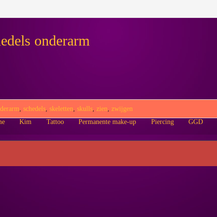
hedels onderarm
derarm
,
schedels
,
skeletten
,
skulls
,
zien
,
zwijgen
me
Kim
Tattoo
Permanente make-up
Piercing
GGD