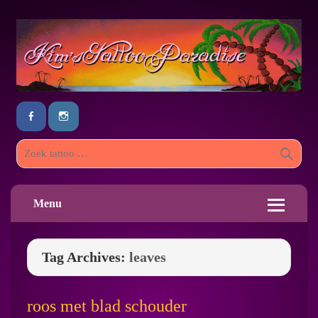
Menu
Tag Archives:
leaves
roos met blad schouder