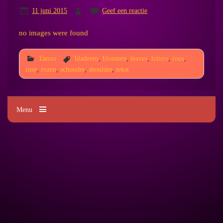
11 juni 2015
Geef een reactie
no images were found
Tattoo
bladeren
,
bloemen
,
leaves
,
letters
,
roos
,
rose
,
rozen
,
schouder
,
shoulder
,
tekst
Menu
Kim's Tattoo Paradise