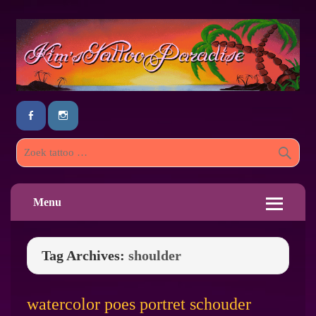
Menu
Tag Archives:
shoulder
watercolor poes portret schouder