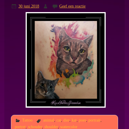
30 juni 2018
Geef een reactie
Tattoo
animal
,
cat
,
dier
,
kat
,
poes
,
portrait
,
portret
,
schouder
,
shoulder
,
watercolor