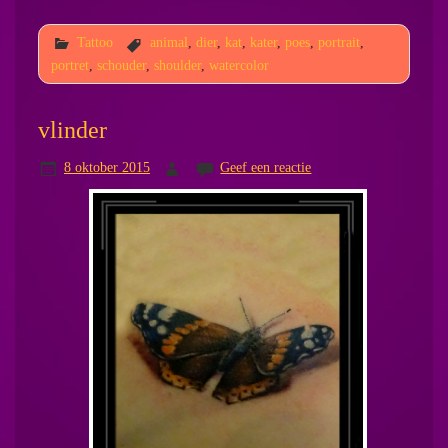
Tattoo
animal
,
dier
,
kat
,
kater
,
poes
,
portrait
,
portret
,
schouder
,
shoulder
,
watercolor
vlinder
8 oktober 2015
Geef een reactie