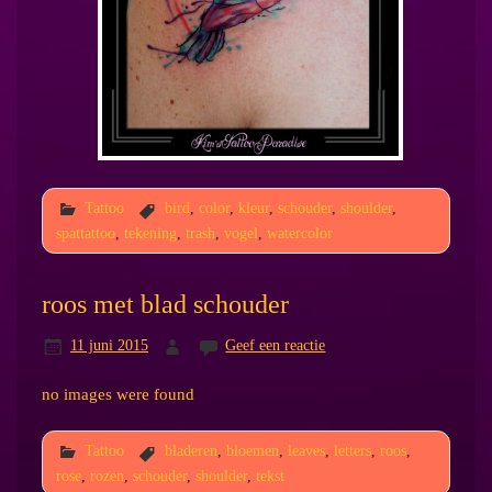
Tattoo
bird
,
color
,
kleur
,
schouder
,
shoulder
,
spattattoo
,
tekening
,
trash
,
vogel
,
watercolor
roos met blad schouder
11 juni 2015
Geef een reactie
no images were found
Tattoo
bladeren
,
bloemen
,
leaves
,
letters
,
roos
,
rose
,
rozen
,
schouder
,
shoulder
,
tekst