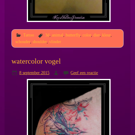
Tattoo
3d
,
animal
,
butterfly
,
color
,
dier
,
kleur
,
schouder
,
shoulder
,
vlinder
watercolor vogel
8 september 2015
Geef een reactie