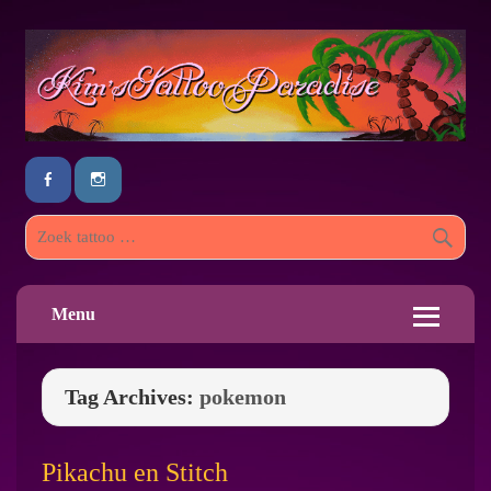
Menu
Tag Archives:
pokemon
Pikachu en Stitch