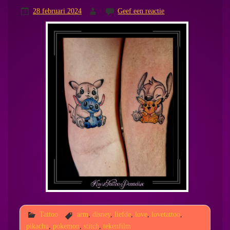
28 februari 2024
Geef een reactie
Tattoo
arm
,
disney
,
liefde
,
love
,
lovetattoo
,
pikachu
,
pokemon
,
stitch
,
tekenfilm