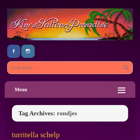
Menu
Tag Archives:
rondjes
turritella schelp