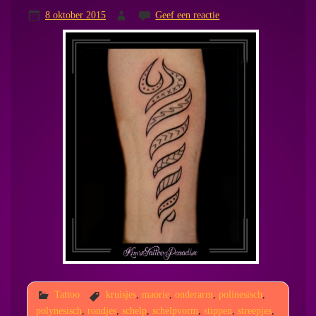
8 oktober 2015
Geef een reactie
Tattoo
kruisjes
,
maorie
,
onderarm
,
polinesisch
,
polynesisch
,
rondjes
,
schelp
,
schelpvorm
,
stippen
,
streepjes
,