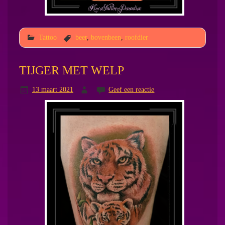
Tattoo
beer
,
bovenbeen
,
roofdier
TIJGER MET WELP
13 maart 2021
Geef een reactie