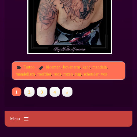
Tattoo
bloemen
,
bovenarm
,
kant
,
mandala
,
mandelisch
,
roofdier
,
roos
,
rozen
,
rug
,
schouder
,
vos
1
2
3
4
»
Menu
Kim's Tattoo Paradise