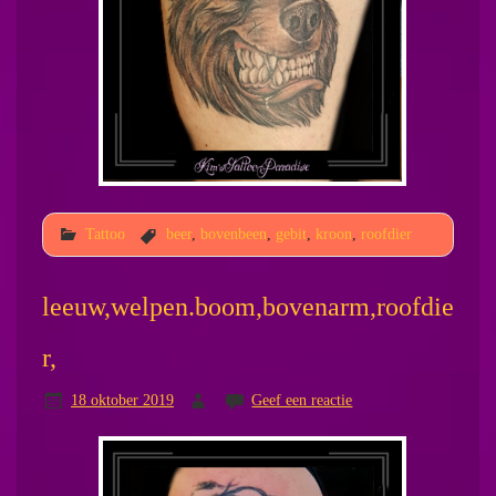
Tattoo
beer
,
bovenbeen
,
gebit
,
kroon
,
roofdier
leeuw,welpen.boom,bovenarm,roofdie
r,
18 oktober 2019
Geef een reactie