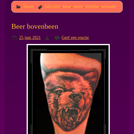
Tattoo
full color
,
kleur
,
leeuw
,
roofdier
,
schouder
Beer bovenbeen
25 juni 2021
Geef een reactie