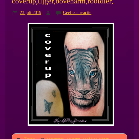
coverup,tijger,bovenarm,roofdier,
23 juli 2019
Geef een reactie
Tattoo
bovenarm
,
coverup
,
roofdier
,
tijger