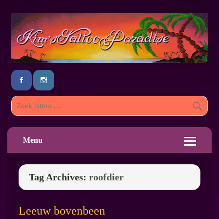
Menu
Tag Archives:
roofdier
Leeuw bovenbeen