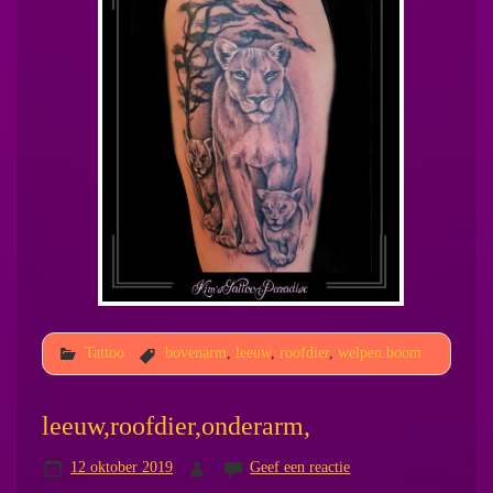
Tattoo
bovenarm
,
leeuw
,
roofdier
,
welpen.boom
leeuw,roofdier,onderarm,
12 oktober 2019
Geef een reactie