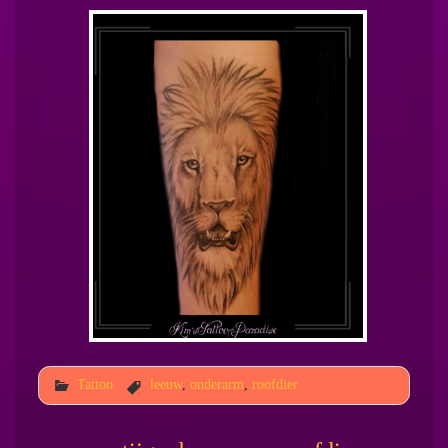
Tattoo
leeuw
,
onderarm
,
roofdier