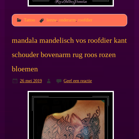
Tattoo
leeuw
,
onderarm
,
roofdier
mandala mandelisch vos roofdier kant
schouder bovenarm rug roos rozen
bloemen
26 mei 2019
Geef een reactie