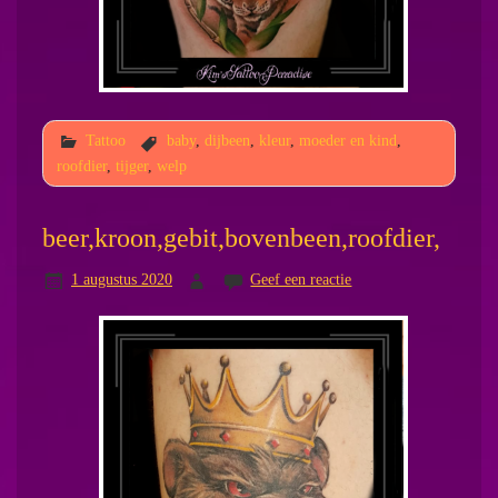
Tattoo
baby
,
dijbeen
,
kleur
,
moeder en kind
,
roofdier
,
tijger
,
welp
beer,kroon,gebit,bovenbeen,roofdier,
1 augustus 2020
Geef een reactie