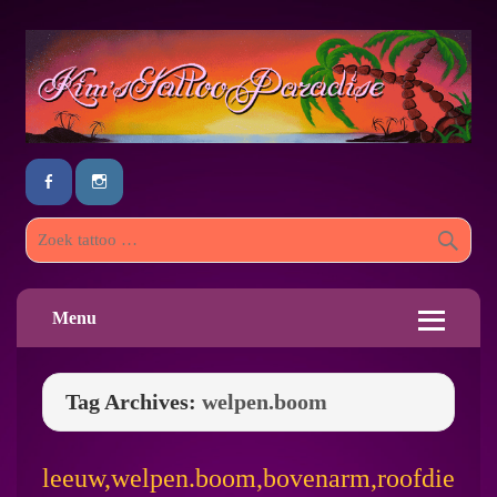
Menu
Tag Archives:
welpen.boom
leeuw,welpen.boom,bovenarm,roofdie