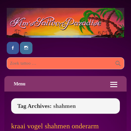
Menu
Tag Archives:
shahmen
kraai vogel shahmen onderarm