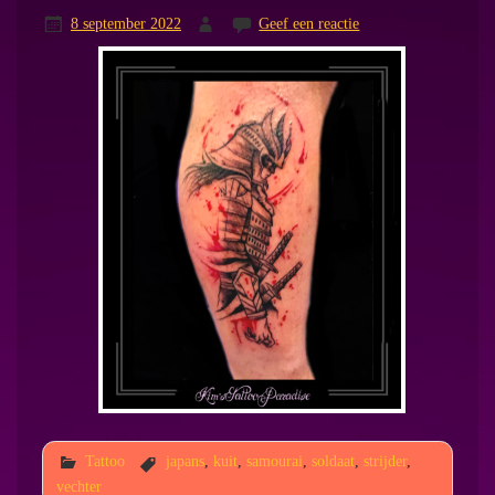
8 september 2022
Geef een reactie
Tattoo
japans
,
kuit
,
samourai
,
soldaat
,
strijder
,
vechter