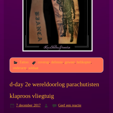
Tattoo
coverup
,
defensie
,
geweer
,
helikopter
,
onderarm
,
soldaat
d-day 2e wereldoorlog parachutisten
klaproos vliegtuig
7 december 2017
Geef een reactie