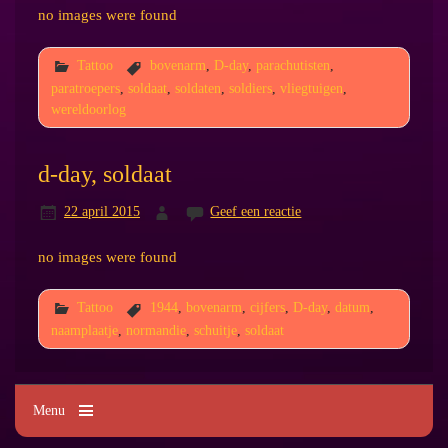
no images were found
Tattoo
bovenarm
,
D-day
,
parachutisten
,
paratroepers
,
soldaat
,
soldaten
,
soldiers
,
vliegtuigen
,
wereldoorlog
d-day, soldaat
22 april 2015
Geef een reactie
no images were found
Tattoo
1944
,
bovenarm
,
cijfers
,
D-day
,
datum
,
naamplaatje
,
normandie
,
schuitje
,
soldaat
Menu
Kim's Tattoo Paradise