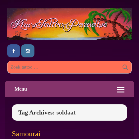
Menu
Tag Archives:
soldaat
Samourai