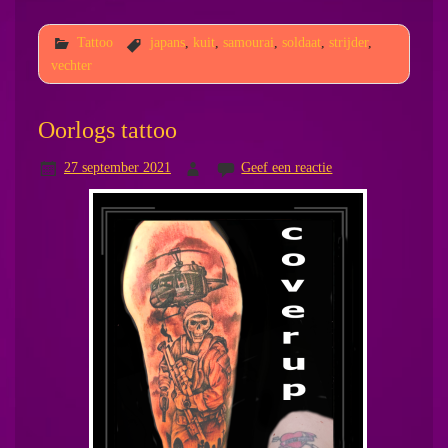
Tattoo
japans
,
kuit
,
samourai
,
soldaat
,
strijder
,
vechter
Oorlogs tattoo
27 september 2021
Geef een reactie