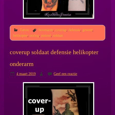
Tattoo
bovenarm
,
coverup
,
defensie
,
geweer
,
helikopter
,
oorlog
,
pistool
,
soldaat
coverup soldaat defensie helikopter
onderarm
4 maart 2019
Geef een reactie