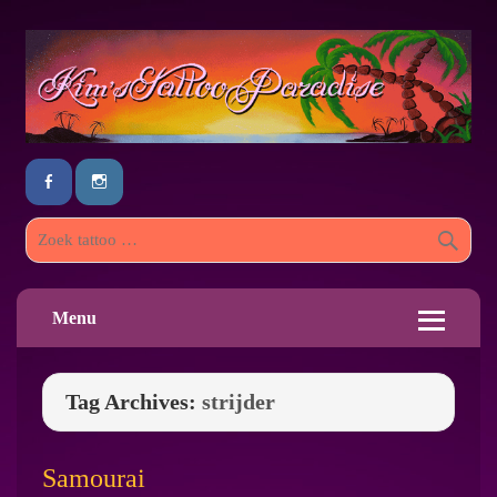
Menu
Tag Archives:
strijder
Samourai