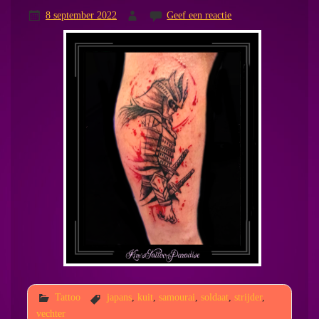
8 september 2022
Geef een reactie
Tattoo
japans
,
kuit
,
samourai
,
soldaat
,
strijder
,
vechter