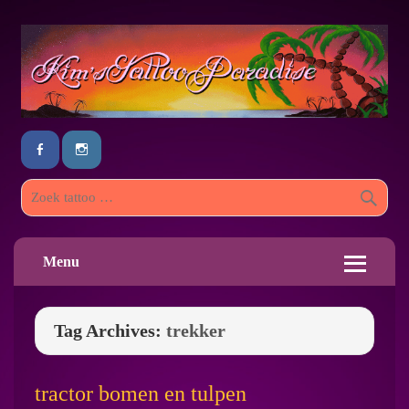
Menu
Tag Archives:
trekker
tractor bomen en tulpen