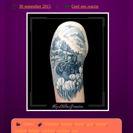
30 september 2015
Geef een reactie
Tattoo
bloemen
,
bomen
,
boom
,
gras
,
tractor
,
trekker
,
tulpen
,
weiland
,
wolken
,
zon