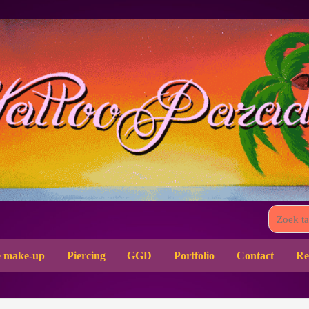
 make-up
Piercing
GGD
Portfolio
Contact
Re