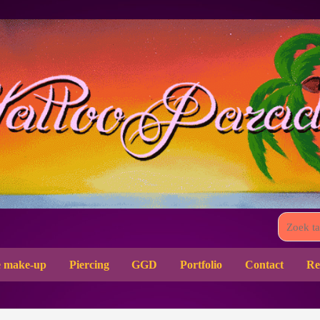
 make-up
Piercing
GGD
Portfolio
Contact
Re