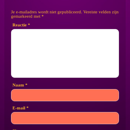
Je e-mailadres wordt niet gepubliceerd.
Vereiste velden zijn
gemarkeerd met
*
Reactie
*
Naam
*
E-mail
*