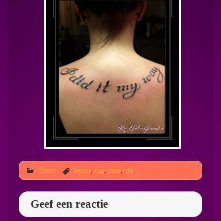
Tattoo
letters
,
rug
,
tekst
,
zin
Geef een reactie