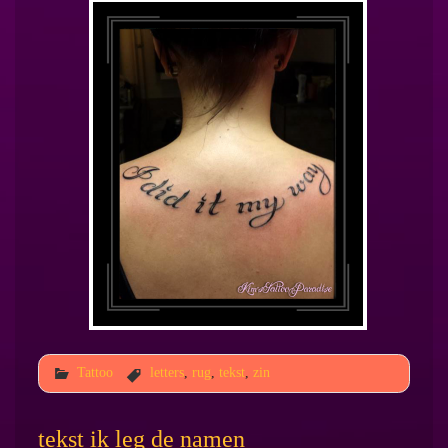
Tattoo
letters
,
rug
,
tekst
,
zin
tekst ik leg de namen