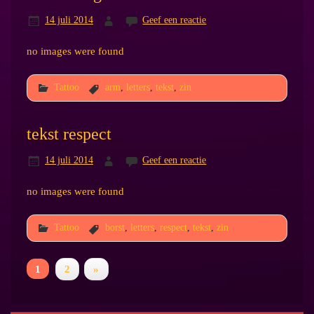
14 juli 2014
Geef een reactie
no images were found
Tattoo
arm
,
letters
,
tekst
,
zin
tekst respect
14 juli 2014
Geef een reactie
no images were found
Tattoo
borst
,
letters
,
respect
,
tekst
,
zin
1
2
»