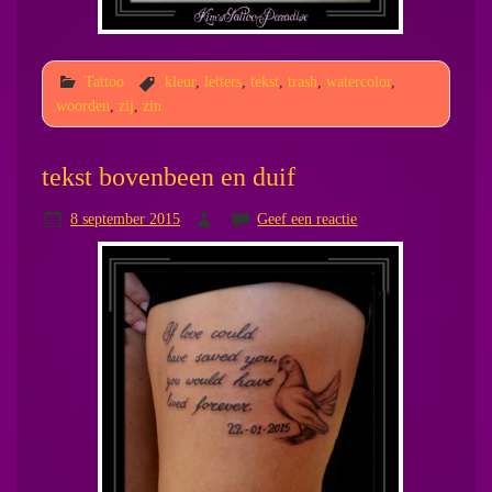
Tattoo
kleur
,
letters
,
tekst
,
trash
,
watercolor
,
woorden
,
zij
,
zin
tekst bovenbeen en duif
8 september 2015
Geef een reactie