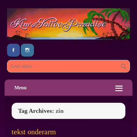
Menu
Tag Archives:
zin
tekst onderarm