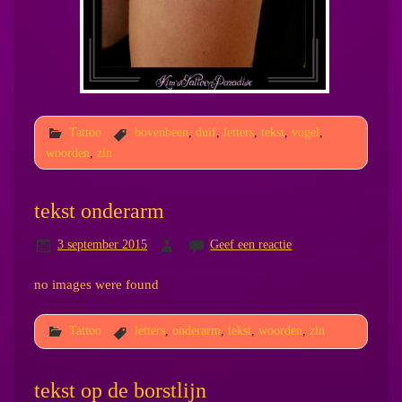
Tattoo
bovenbeen
,
duif
,
letters
,
tekst
,
vogel
,
woorden
,
zin
tekst onderarm
3 september 2015
Geef een reactie
no images were found
Tattoo
letters
,
onderarm
,
tekst
,
woorden
,
zin
tekst op de borstlijn