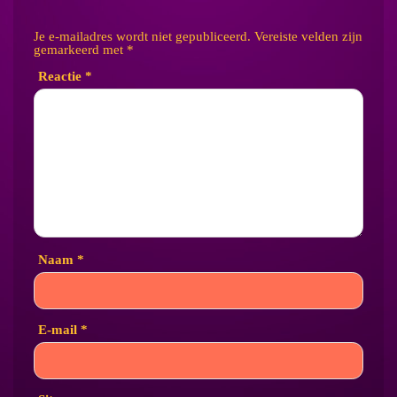
Je e-mailadres wordt niet gepubliceerd.
Vereiste velden zijn
gemarkeerd met
*
Reactie
*
Naam
*
E-mail
*