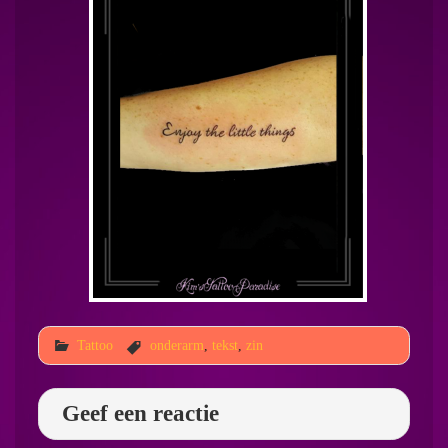
Tattoo
onderarm
,
tekst
,
zin
Geef een reactie