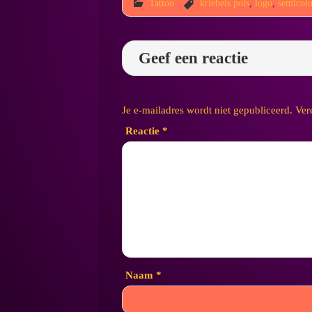
Tattoo
kriebels pols
,
logo
,
semicol
Geef een reactie
Je e-mailadres wordt niet gepubliceerd.
Ver
Reactie
*
Naam
*