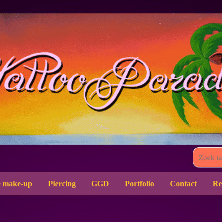
 make-up
Piercing
GGD
Portfolio
Contact
Re