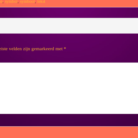
on
,
symbol
,
symbool
,
tekst
eiste velden zijn gemarkeerd met
*