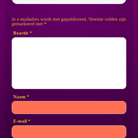
Je e-mailadres wordt niet gepubliceerd.
Vereiste velden zijn
gemarkeerd met
*
Reactie
*
Naam
*
E-mail
*