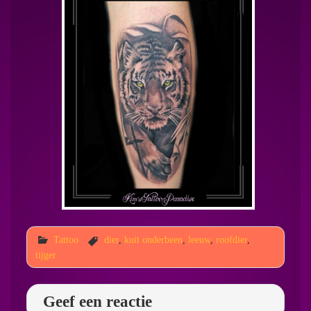
Tattoo
dier
,
kuit onderbeen
,
leeuw
,
roofdier
,
tijger
Geef een reactie