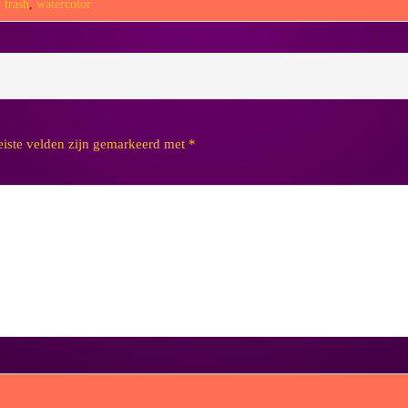
,
trash
,
watercolor
eiste velden zijn gemarkeerd met
*