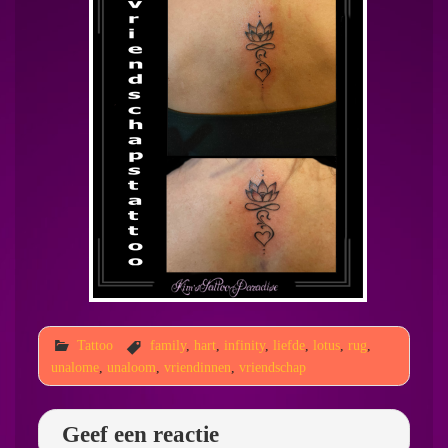
Tattoo
family
,
hart
,
infinity
,
liefde
,
lotus
,
rug
,
unalome
,
unaloom
,
vriendinnen
,
vriendschap
Geef een reactie