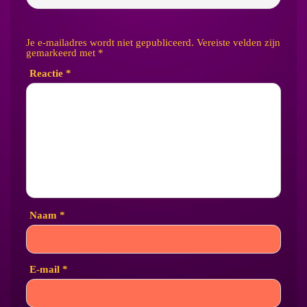
Je e-mailadres wordt niet gepubliceerd.
Vereiste velden zijn
gemarkeerd met
*
Reactie
*
Naam
*
E-mail
*