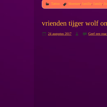
Tattoo
bloemen
,
familie
,
family
,
li
vrienden tijger wolf o
24 augustus 2017
Geef een reac