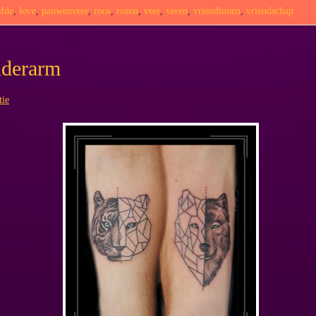
efde
,
love
,
pauwenveer
,
roos
,
rozen
,
veer
,
veren
,
vriendinnen
,
vriendschap
nderarm
tie