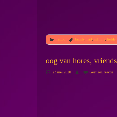
Tattoo
family
,
hart
,
infinity
,
liefde
oog van hores, vriends
23 mei 2020
Geef een reactie