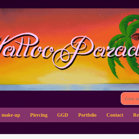
 make-up
Piercing
GGD
Portfolio
Contact
Re