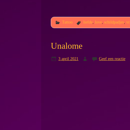
Tattoo
liefde
,
love
,
schildpadjes
,
vr
Unalome
3 april 2021
Geef een reactie