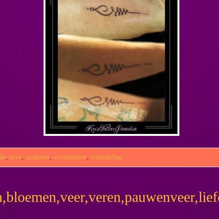
fde
,
love
,
unaloom
,
vriendinnen
,
vriendschap
,bloemen,veer,veren,pauwenveer,liefd