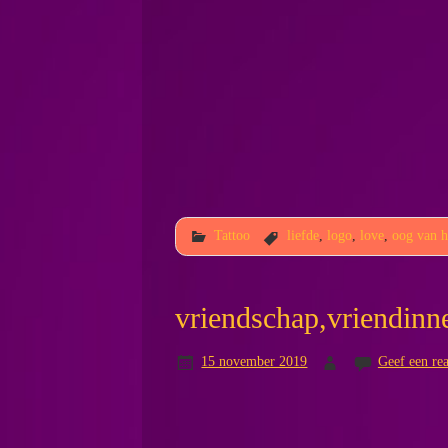
Tattoo
liefde
,
logo
,
love
,
oog van h
vriendschap,vriendinne
15 november 2019
Geef een rea