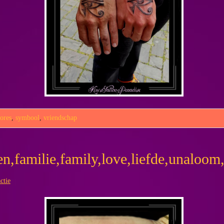
ores
,
symbool
,
vriendschap
n,familie,family,love,liefde,unaloom,i
ctie