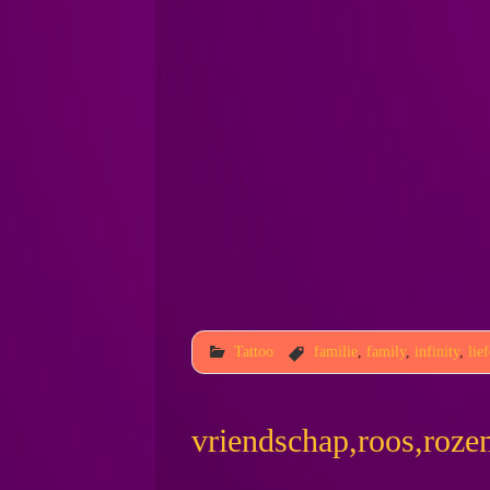
Tattoo
familie
,
family
,
infinity
,
lie
vriendschap,roos,rozen