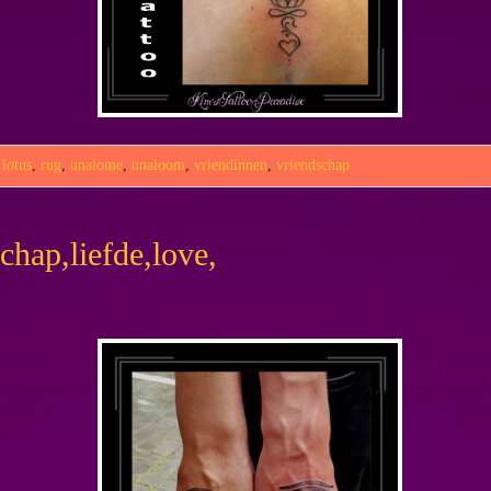
,
lotus
,
rug
,
unalome
,
unaloom
,
vriendinnen
,
vriendschap
chap,liefde,love,