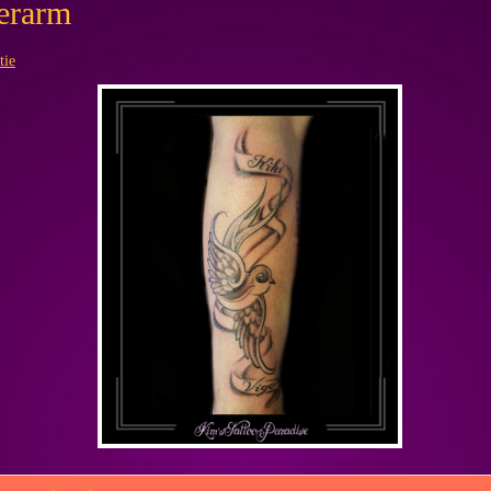
erarm
tie