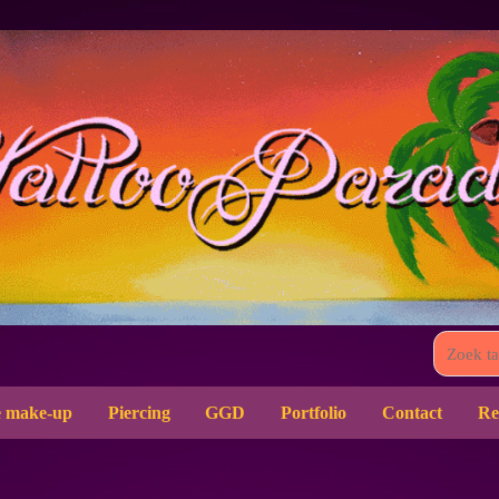
 make-up
Piercing
GGD
Portfolio
Contact
Re