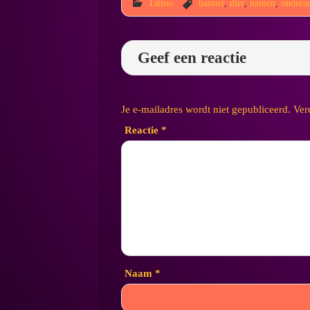
Tattoo
banner
,
dier
,
namen
,
ondera
Geef een reactie
Je e-mailadres wordt niet gepubliceerd.
Ver
Reactie
*
Naam
*