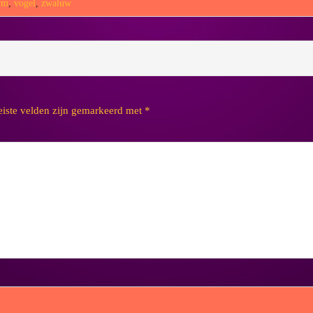
rm
,
vogel
,
zwaluw
eiste velden zijn gemarkeerd met
*