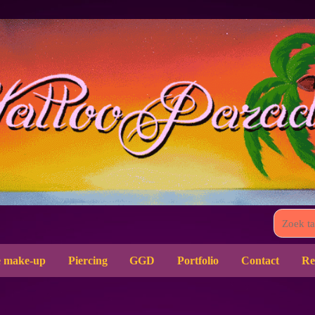
 make-up
Piercing
GGD
Portfolio
Contact
Re