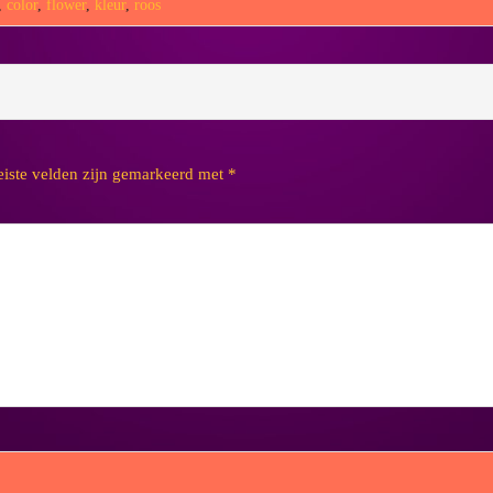
,
color
,
flower
,
kleur
,
roos
eiste velden zijn gemarkeerd met
*