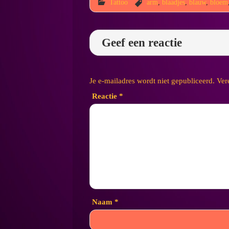
Tattoo
arm
,
blaadjes
,
blauw
,
bloem
Geef een reactie
Je e-mailadres wordt niet gepubliceerd.
Ver
Reactie
*
Naam
*