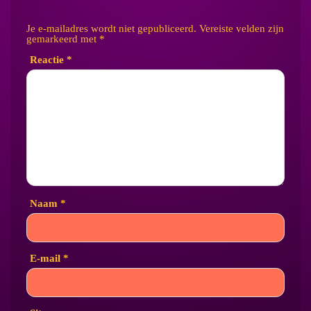
Je e-mailadres wordt niet gepubliceerd.
Vereiste velden zijn
gemarkeerd met
*
Reactie
*
Naam
*
E-mail
*