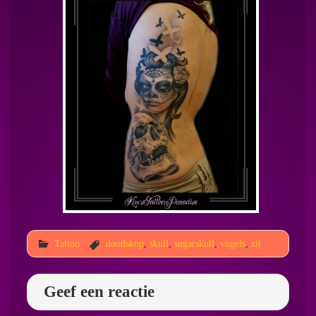
Tattoo
doodskop
,
skull
,
sugarskull
,
vogels
,
zij
Geef een reactie