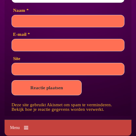
Naam
*
E-mail
*
Site
Deze site gebruikt Akismet om spam te verminderen.
Bekijk hoe je reactie gegevens worden verwerkt
.
Menu
Kim's Tattoo Paradise