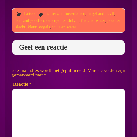
Tattoo
achterkant bovenbenen
,
angel and devil
,
bad and good
,
color
,
engel en duivel
,
fire and water
,
goed en
slecht
,
kleur
,
vogels
,
vuur en water
Geef een reactie
Je e-mailadres wordt niet gepubliceerd.
Vereiste velden zijn
gemarkeerd met
*
Reactie
*