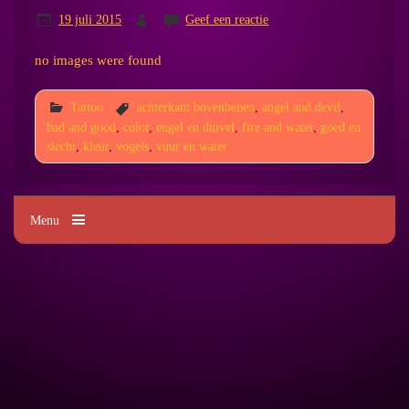
19 juli 2015
Geef een reactie
no images were found
Tattoo
achterkant bovenbenen
,
angel and devil
,
bad and good
,
color
,
engel en duivel
,
fire and water
,
goed en
slecht
,
kleur
,
vogels
,
vuur en water
Menu
Kim's Tattoo Paradise