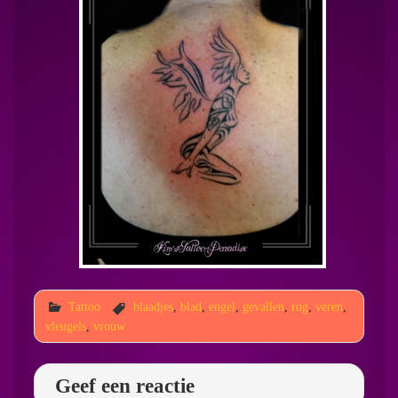
Tattoo
blaadjes
,
blad
,
engel
,
gevallen
,
rug
,
veren
,
vleugels
,
vrouw
Geef een reactie