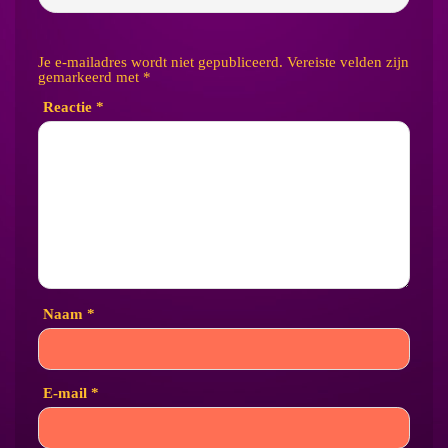
Je e-mailadres wordt niet gepubliceerd.
Vereiste velden zijn
gemarkeerd met
*
Reactie
*
Naam
*
E-mail
*